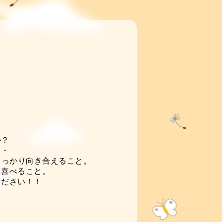
か？
・・
しっかり向き合えること。
に喜べること。
ください！！