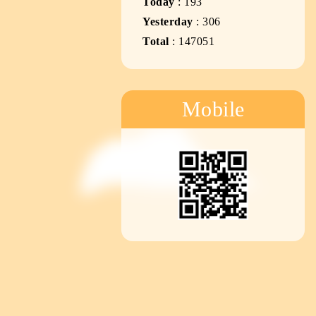
Today
:
193
Yesterday
:
306
Total
:
147051
Mobile