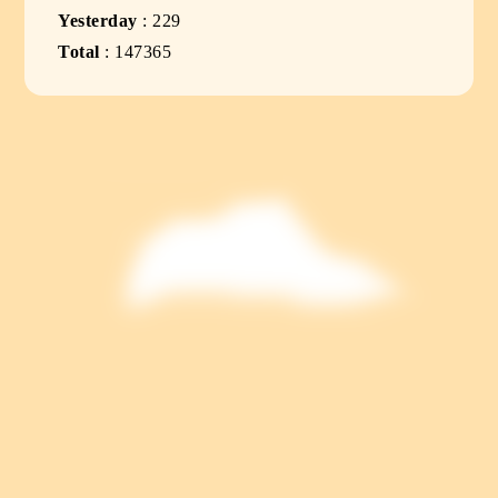
Yesterday
:
229
Total
:
147365