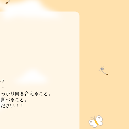
か？
・・
しっかり向き合えること。
に喜べること。
ください！！