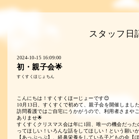
スタッフ日
2024-10-15 16:09:00
初・親子会🌟
すくすくほじょちん
こんにちは！すくすくほーじょーです😊
10
月
13
日、すくすくで初めて、親子会を開催しました
訪問看護ではご自宅にうかがうので、利用者さまや
ありませ🌟
すくすくクリスマス会は年に
1
回、唯一の機会だった
ってほしい！いろんな話をしてほしい！という願い
【あっぷっぷ】、経鼻栄養をしている子どもの会【