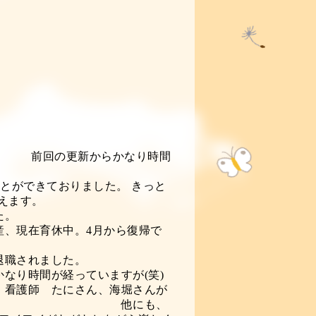
年になってました。
かなり時間
。びっくり。
とができておりました。 きっと
1日に丸2年を迎えます。
々ありました。
休中。4月から復帰で
！！
が昨年退職されました。
経っていますが(笑)
、海堀さんが
ます。 他にも、