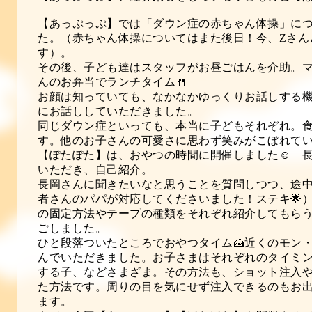
【あっぷっぷ】では「ダウン症の赤ちゃん体操」に
た。（赤ちゃん体操についてはまた後日！今、
Z
さん
す）。
その後、子ども達はスタッフがお昼ごはんを介助。
んのお弁当でランチタイム🍴
お顔は知っていても、なかなかゆっくりお話しする
にお話ししていただきました。
同じダウン症といっても、本当に子どもそれぞれ。
す。他のお子さんの可愛さに思わず笑みがこぼれてい
【ぽたぽた】は、おやつの時間に開催しました☺ 
いただき、自己紹介。
長岡さんに聞きたいなと思うことを質問しつつ、途
者さんのパパが対応してくださいました！ステキ🌟
の固定方法やテープの種類をそれぞれ紹介してもら
ごしました。
ひと段落ついたところでおやつタイム🍰近くのモン
んでいただきました。お子さまはそれぞれのタイミ
する子、などさまざま。その方法も、ショット注入
た方法です。周りの目を気にせず注入できるのもお
ます。