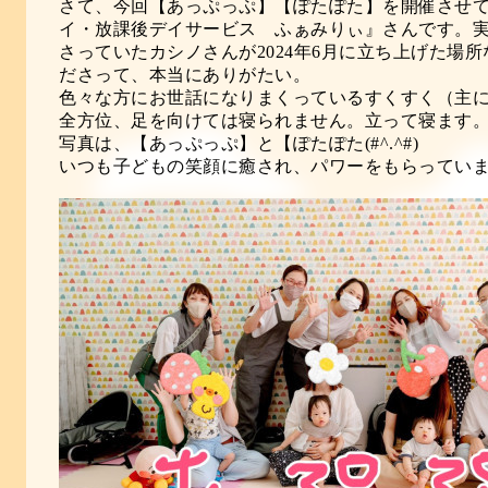
さて、今回【あっぷっぷ】【ぽたぽた】を開催させ
イ・放課後デイサービス ふぁみりぃ』さんです。
さっていたカシノさんが
2024
年
6
月に立ち上げた場所
ださって、本当にありがたい。
色々な方にお世話になりまくっているすくすく（主に
全方位、足を向けては寝られません。立って寝ます
写真は、【あっぷっぷ】と【ぽたぽた(#^.^#)
いつも子どもの笑顔に癒され、パワーをもらっています(#