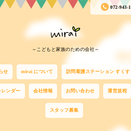
072-943-
～こどもと家族のための会社～
らせ
mirai について
訪問看護ステーション すくす
カレンダー
会社情報
お問い合わせ
運営規程
スタッフ募集