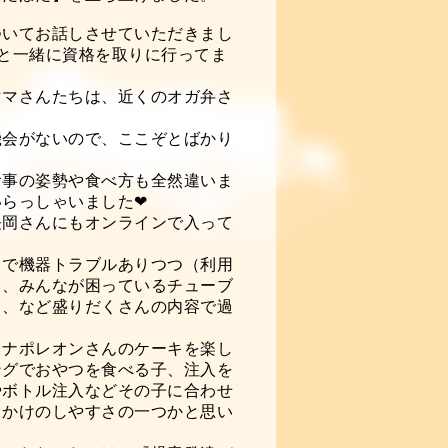
ついてお話しさせていただきまし
と一緒に資格を取りに行ってま
ママさんたちは、近くのオガ弁さ
機会がないので、ここぞとばかり
食事の姿勢や食べ方も全然違いま
らっしゃいました❤
長岡さんにもオンラインで入って
中で機器トラブルありつつ（利用
）、みんなが困っているチューブ
う、など盛りだくさんの内容で過
・ナポレオンさんのケーキを楽し
ングでおやつを食べる子、注入を
やボトル注入などその子に合わせ
出かけのしやすさの一つかと思い