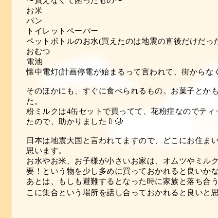
〜買えなくて困ったもの〜
お米
パン
トイレットペーパー
ペットボトルのお水(買えたのは地震の直後だけだった
おむつ
電池
懐中電灯(計画停電が始まるって言われて、街からなく
そのほかにも、すぐに食べられるもの。お菓子とか
た。
粉ミルクは4缶セットで買ってて、花粉症なのでティ
たので、助かりました🍼🤧
日本は地震大国と言われてますので、どこにお住ま
思います。
お水やお米、お子様が小さいお家は、オムツやミル
要！という物を少し多めに買っておかれると良いか
あとは、もしも避難するとなった時に家族と落ち合
こに集合という場所を話し合っておかれると良いと思