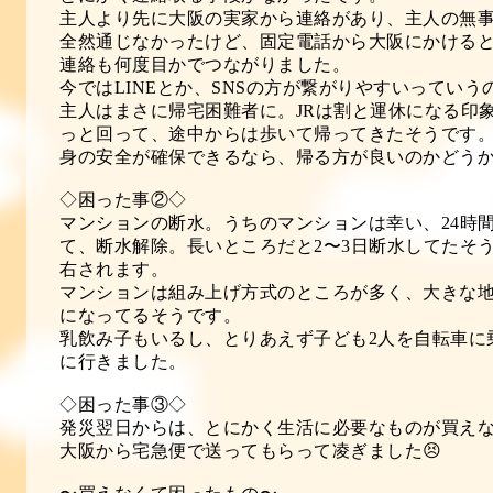
主人より先に大阪の実家から連絡があり、主人の無
全然通じなかったけど、固定電話から大阪にかける
連絡も何度目かでつながりました。
今ではLINEとか、SNSの方が繋がりやすいってい
主人はまさに帰宅困難者に。JRは割と運休になる印
っと回って、途中からは歩いて帰ってきたそうです
身の安全が確保できるなら、帰る方が良いのかどう
◇困った事②◇
マンションの断水。うちのマンションは幸い、24時
て、断水解除。長いところだと2〜3日断水してたそ
右されます。
マンションは組み上げ方式のところが多く、大きな
になってるそうです。
乳飲み子もいるし、とりあえず子ども2人を自転車に
に行きました。
◇困った事③◇
発災翌日からは、とにかく生活に必要なものが買えなく
大阪から宅急便で送ってもらって凌ぎました😣