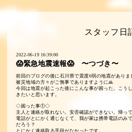
スタッフ日
2022-06-19 16:39:00
😱緊急地震速報😱 〜つづき〜
前回のブログの後に石川県で震度6弱の地震がありまし
被災地域の方々がご無事でありますように🙏
今回は地震が起こった後にこんな事が困った。こう
きたいと思います。
◇困った事①◇
主人と連絡が取れない。安否確認ができない。帰っ
電話がとにかく通じなくて、我が家は携帯電話のみ
だろう？
とにかく連絡取る手段がなかったです。