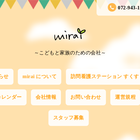
072-943-
～こどもと家族のための会社～
らせ
mirai について
訪問看護ステーション すくす
カレンダー
会社情報
お問い合わせ
運営規程
スタッフ募集