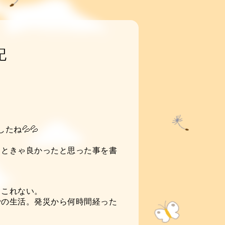
記
たね💦💦
しときゃ良かったと思った事を書
てこれない。
での生活。発災から何時間経った