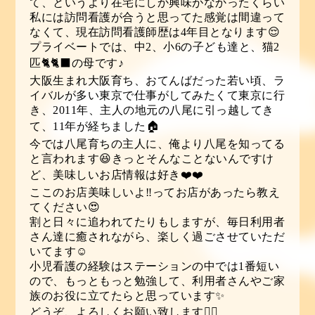
て、というより在宅にしか興味がなかったくらい
私には訪問看護が合うと思ってた感覚は間違って
なくて、現在訪問看護師歴は4年目となります😌
プライベートでは、中2、小6の子ども達と、猫2
匹🐈🐈‍⬛の母です♪
大阪生まれ大阪育ち、おてんばだった若い頃、ラ
イバルが多い東京で仕事がしてみたくて東京に行
き、2011年、主人の地元の八尾に引っ越してき
て、11年が経ちました🏠
今では八尾育ちの主人に、俺より八尾を知ってる
と言われます😆きっとそんなことないんですけ
ど、美味しいお店情報は好き❤️❤️
ここのお店美味しいよ‼︎ってお店があったら教え
てください😍
割と日々に追われてたりもしますが、毎日利用者
さん達に癒されながら、楽しく過ごさせていただ
いてます☺️
小児看護の経験はステーションの中では1番短い
ので、もっともっと勉強して、利用者さんやご家
族のお役に立てたらと思っています✨
どうぞ、よろしくお願い致します🙇‍♂️