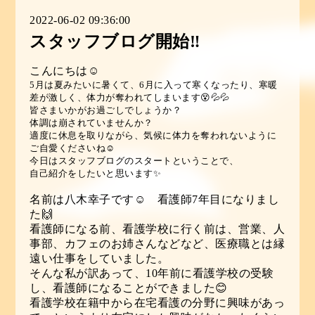
2022-06-02 09:36:00
スタッフブログ開始‼︎
こんにちは☺️
5月は夏みたいに暑くて、6月に入って寒くなったり、寒暖
差が激しく、体力が奪われてしまいます😵💦💦
皆さまいかがお過ごしでしょうか？
体調は崩されていませんか？
適度に休息を取りながら、気候に体力を奪われないように
ご自愛くださいね☺️
今日はスタッフブログのスタートということで、
自己紹介をしたいと思います✨
名前は八木幸子です☺️ 看護師7年目になりまし
た🙌
看護師になる前、看護学校に行く前は、営業、人
事部、カフェのお姉さんなどなど、医療職とは縁
遠い仕事をしていました。
そんな私が訳あって、10年前に看護学校の受験
し、看護師になることができました😊
看護学校在籍中から在宅看護の分野に興味があっ